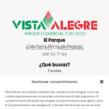
El Parque
Calle Poeta Alfonso de Peñalosa
N-122, Km. 62,3 – 49022 Zamora
930 55 77 64
¿Qué buscas?
Tiendas
Promociones
Gestionar consentimiento
Preguntas frecuentes
Contacto
Para ofrecer las mejores experiencias, utilizamos tecnologías como las
cookies para almacenar y/o acceder a la información del dispositivo. El
Enlaces de interés
consentimiento de estas tecnologías nos permitirá procesar datos como
el comportamiento de navegación o las identificaciones únicas en este
Legal