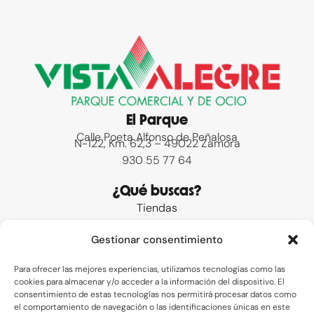
El Parque
Calle Poeta Alfonso de Peñalosa
N-122, Km. 62,3 – 49022 Zamora
930 55 77 64
¿Qué buscas?
Tiendas
Promociones
Gestionar consentimiento
Preguntas frecuentes
Contacto
Para ofrecer las mejores experiencias, utilizamos tecnologías como las
cookies para almacenar y/o acceder a la información del dispositivo. El
Enlaces de interés
consentimiento de estas tecnologías nos permitirá procesar datos como
el comportamiento de navegación o las identificaciones únicas en este
Legal