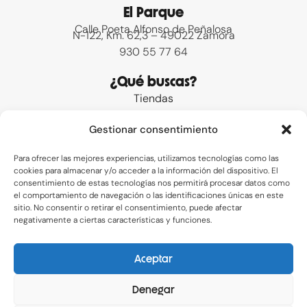
El Parque
Calle Poeta Alfonso de Peñalosa
N-122, Km. 62,3 – 49022 Zamora
930 55 77 64
¿Qué buscas?
Tiendas
Promociones
Gestionar consentimiento
Preguntas frecuentes
Contacto
Para ofrecer las mejores experiencias, utilizamos tecnologías como las
cookies para almacenar y/o acceder a la información del dispositivo. El
Enlaces de interés
consentimiento de estas tecnologías nos permitirá procesar datos como
el comportamiento de navegación o las identificaciones únicas en este
Legal
sitio. No consentir o retirar el consentimiento, puede afectar
Privacidad
negativamente a ciertas características y funciones.
Cookies
Aceptar
Redes sociales
I
F
Denegar
n
a