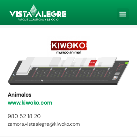
Ir
al
contenido
Animales
www.kiwoko.com
980 52 18 20
zamora.vistaalegre@kiwoko.com